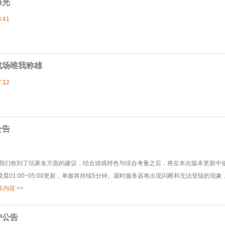
曝光
:41
战场唯我称雄
:12
公告
们收到了玩家各方面的建议，结合游戏特色与综合考量之后，将在本次版本更新中
凌晨01:00~05:00更新，单服将持续5分钟。届时服务器将出现闪断和无法登陆的现象
多内容 >>
护公告