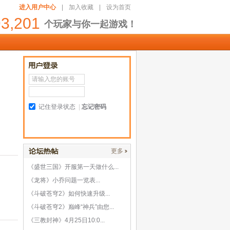
进入用户中心
|
加入收藏
|
设为首页
93,201
个玩家与你一起游戏！
记住登录状态
|
忘记密码
更多
《盛世三国》开服第一天做什么...
《龙将》小乔问题一览表...
《斗破苍穹2》如何快速升级...
《斗破苍穹2》巅峰“神兵”由您...
《三教封神》4月25日10:0...