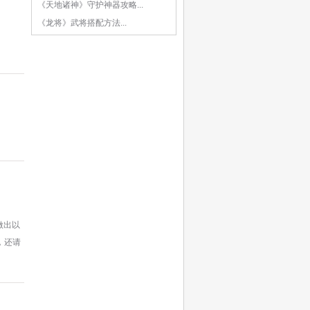
《天地诸神》守护神器攻略...
《龙将》武将搭配方法...
做出以
，还请